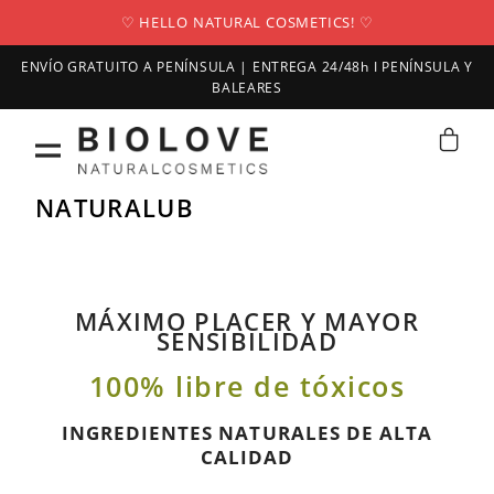
♡ HELLO NATURAL COSMETICS! ♡
ENVÍO GRATUITO A PENÍNSULA | ENTREGA 24/48h I PENÍNSULA Y
BALEARES
NATURALUB
MÁXIMO PLACER Y MAYOR
SENSIBILIDAD
100% libre de tóxicos
INGREDIENTES NATURALES DE ALTA
CALIDAD